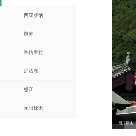
西双版纳
腾冲
香格里拉
泸沽湖
怒江
元阳梯田
图片描述